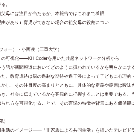
がる。
祖父母には注目が当たるが、本報告ではこれまで着眼
理由があり）育児ができない場合の祖父母の役割につい
タフォー）・小西凌（三重大学）
可視化――KH Coderを用いた共起ネットワーク分析から
いう語が新聞報道においてどのように扱われているかを明らかにす
った。教育虐待は親の過剰な期待や過干渉によって子どもに心理的
しかし、その注目度の高まりとともに、具体的な定義や範囲は曖昧
き、社会に伝えているかを客観的に把握することは重要である。当日の
語られ方を可視化することで、その言説の特徴や背景にある価値観
院）
同生活のイメージ――「非家族による共同生活」を描いたテレビド