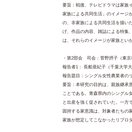
要旨：戦後、テレビドラマは家族
家族による共同生活」のイメージ
の、非家族による共同生活を描い
げ、作品の内容、雑誌による特集
は、それらのイメージが家族とい
・第2部会 司会：菅野摂子（東京
報告者1： 長船亜紀子（千葉大学
報告題目：シングル女性農業者の
要旨：本研究の目的は、親族継承
ことである。青森県内のシングル女
と出産を強く促されていた。一方
固持する家意識は、対象者たちの
家族が想定してこなかったリプロダ