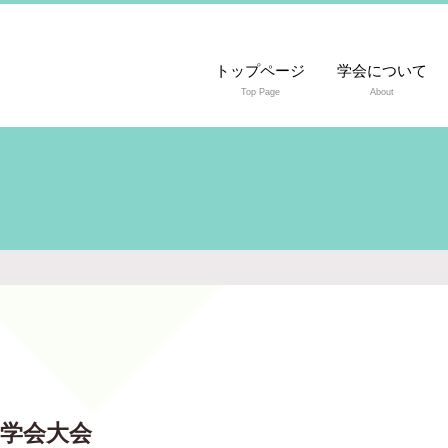
トップページ
学会について
Top Page
About
究学会大会