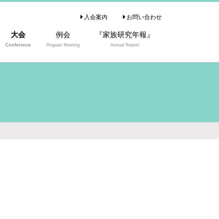
入会案内
お問い合わせ
大会
例会
『家族研究年報』
Conference
Regular Meeting
Annual Report
『家族研究年報』の
ご案内