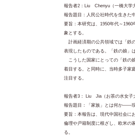
報告者2：Liu Chenyu（一橋大
報告題目：人民公社時代を生きた
要旨：本研究は、1950年代～1
象とする。
計画経済期の公共領域では「鉄の
表現したものである。「鉄の娘」
こうした国家にとっての「鉄の娘
着目する。と同時に、当時多子家
注目する。
報告者3： Liu Jia（お茶の水女
報告題目：「家族」とは何か――
要旨：本報告は、現代中国社会に
倫理や戸籍制度に根ざし、欧米の
る。