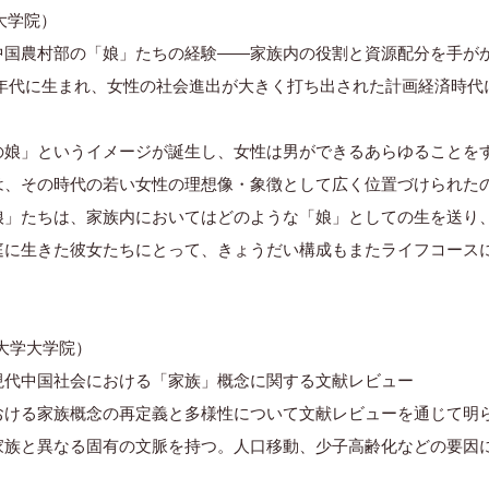
学大学院）
中国農村部の「娘」たちの経験――家族内の役割と資源配分を手が
960年代に生まれ、女性の社会進出が大きく打ち出された計画経済時
娘」というイメージが誕生し、女性は男ができるあらゆることを
は、その時代の若い女性の理想像・象徴として広く位置づけられた
」たちは、家族内においてはどのような「娘」としての生を送り
庭に生きた彼女たちにとって、きょうだい構成もまたライフコース
子大学大学院）
現代中国社会における「家族」概念に関する文献レビュー
おける家族概念の再定義と多様性について文献レビューを通じて明
家族と異なる固有の文脈を持つ。人口移動、少子高齢化などの要因