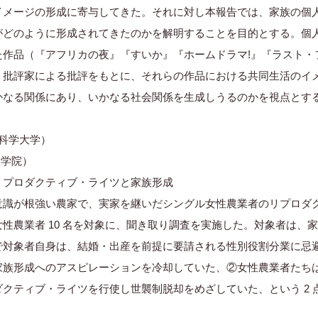
イメージの形成に寄与してきた。それに対し本報告では、家族の個
がどのように形成されてきたのかを解明することを目的とする。個人
た作品（『アフリカの夜』『すいか』『ホームドラマ!』『ラスト・
、批評家による批評をもとに、それらの作品における共同生活のイ
かなる関係にあり、いかなる社会関係を生成しうるのかを視点とす
科学大学）
大学院）
リプロダクティブ・ライツと家族形成
意識が根強い農家で、実家を継いだシングル女性農業者のリプロダ
性農業者 10 名を対象に、聞き取り調査を実施した。対象者は、
で対象者自身は、結婚・出産を前提に要請される性別役割分業に忌
家族形成へのアスピレーションを冷却していた、②女性農業者たち
クティブ・ライツを行使し世襲制脱却をめざしていた、という 2 