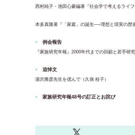
西村純子・池田心豪編著『社会学で考えるライフ
本多真隆著『「家庭」の誕生──理想と現実の歴
例会報告
『家族研究年報』2000年代までの回顧と若手研究
追悼文
湯沢雍彦先生を偲んで（久保 桂子）
家族研究年報48号の訂正とお詫び