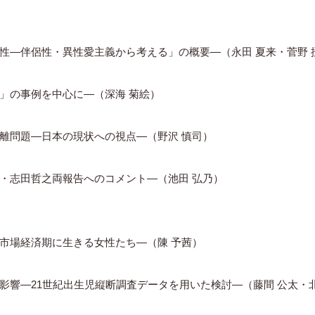
性―伴侶性・異性愛主義から考える」の概要―（永田 夏来・菅野 
」の事例を中心に―（深海 菊絵）
離問題―日本の現状への視点―（野沢 慎司）
・志田哲之両報告へのコメント―（池田 弘乃）
市場経済期に生きる女性たち―（陳 予茜）
響―21世紀出生児縦断調査データを用いた検討―（藤間 公太・北