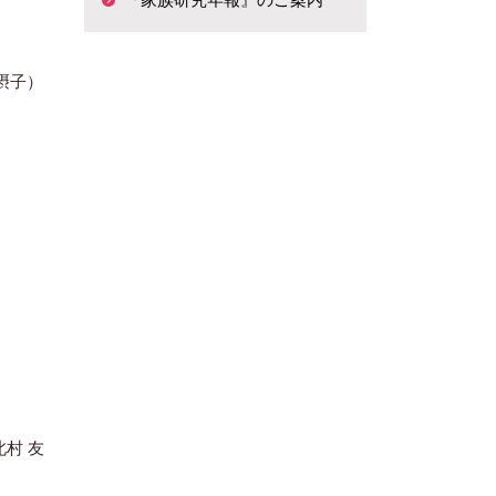
摂子）
村 友