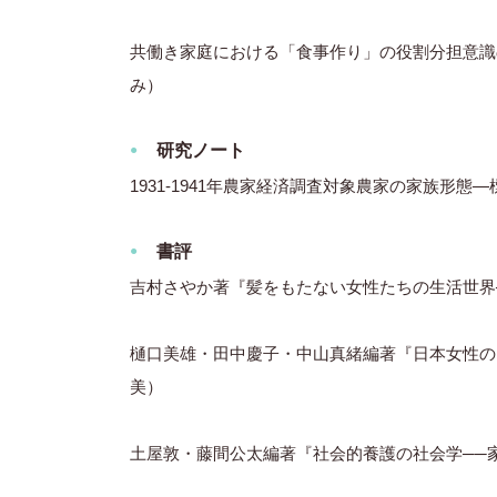
共働き家庭における「食事作り」の役割分担意識
み）
研究ノート
1931-1941年農家経済調査対象農家の家族形態
書評
吉村さやか著『髪をもたない女性たちの生活世界
樋口美雄・田中慶子・中山真緒編著『日本女性の
美）
土屋敦・藤間公太編著『社会的養護の社会学──