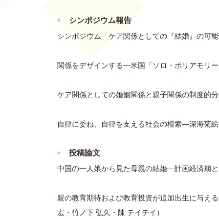
シンポジウム報告
シンポジウム「ケア関係としての『結婚』の可能
関係をデザインする―米国「ソロ・ポリアモリー
ケア関係としての婚姻関係と親子関係の制度的分
自律に委ね、自律を支える社会の模索―深海菊絵
投稿論文
中国の一人娘から見た母親の結婚―計画経済期と
親の教育期待および教育投資が追加出生に与える影
宏・竹ノ下 弘久・陳 テイテイ）