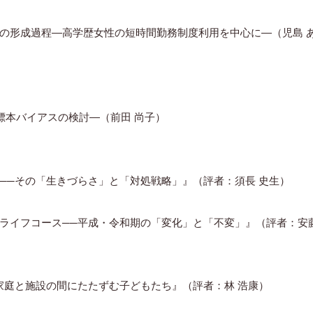
の形成過程―高学歴女性の短時間勤務制度利用を中心に―（児島 
―標本バイアスの検討―（前田 尚子）
──その「生きづらさ」と「対処戦略」』（評者：須長 史生）
ライフコース──平成・令和期の「変化」と「不変」』（評者：安藤
家庭と施設の間にたたずむ子どもたち』（評者：林 浩康）