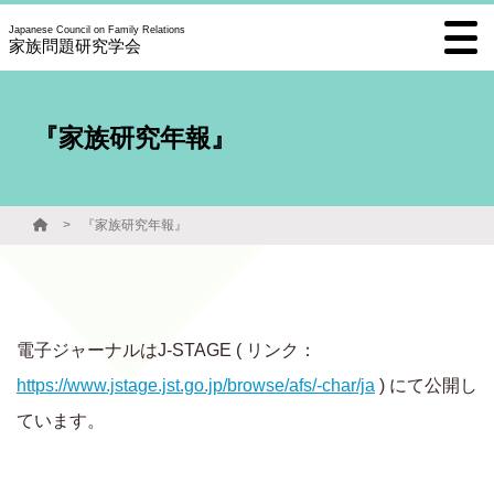
Japanese Council on Family Relations
家族問題研究学会
『家族研究年報』
『家族研究年報』
電子ジャーナルはJ-STAGE ( リンク：
https://www.jstage.jst.go.jp/browse/afs/-char/ja
) にて公開し
ています。